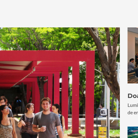
Do
Lumi
de e