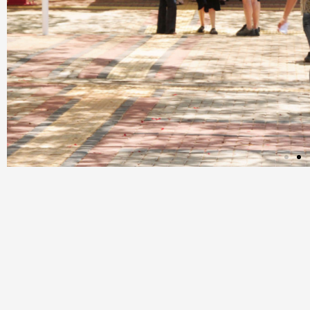
Bolsas Qualcomm
O programa "Women in STEM" até agora já contemp
alunas, desde que começou em 2023