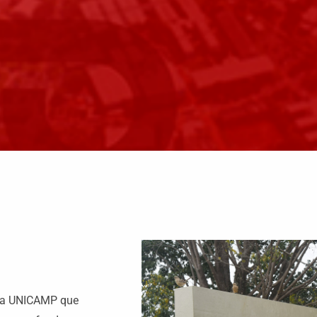
á uma Fonte
A
de impacto em movimento.
 da UNICAMP que