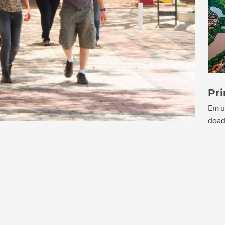
Pr
Em u
doad
lou 17
B
t