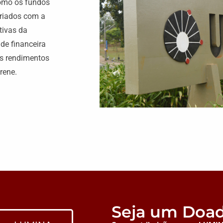
como os fundos
criados com a
ativas da
de financeira
us rendimentos
rene.
Seja um Doa