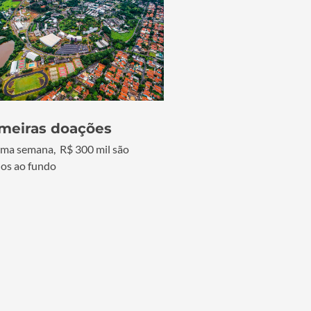
imeiras doações
ma semana, R$ 300 mil são
os ao fundo
Bolsas STEM
olsas de graduação pra mulheres nas áreas de ciências,
ecnologia, engenharias e matemática